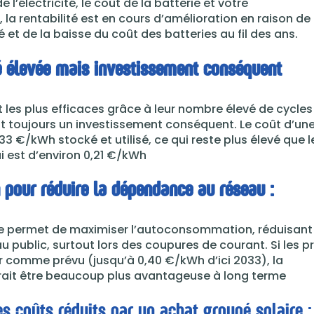
 l’électricité, le coût de la batterie et votre
a rentabilité est en cours d’amélioration en raison de 
é et de la baisse du coût des batteries au fil des ans.
ité élevée mais investissement conséquent
t les plus efficaces grâce à leur nombre élevé de cycles
nt toujours un investissement conséquent. Le coût d’un
33 €/kWh stocké et utilisé, ce qui reste plus élevé que l
qui est d’environ 0,21 €/kWh
pour réduire la dépendance au réseau :
rie permet de maximiser l’autoconsommation, réduisant
 public, surtout lors des coupures de courant. Si les pr
er comme prévu (jusqu’à 0,40 €/kWh d’ici 2033), la
ourrait être beaucoup plus avantageuse à long terme
es coûts réduits par un achat groupé solaire :