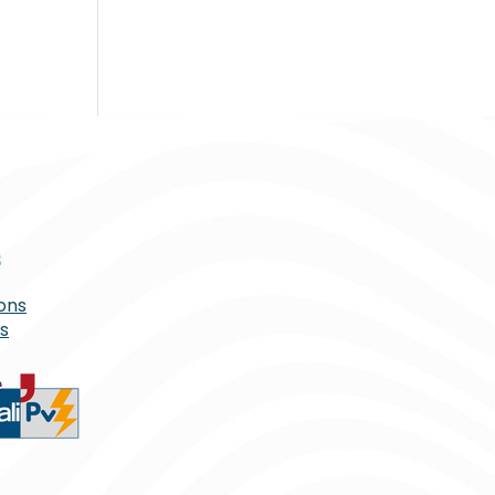
s
ons
es