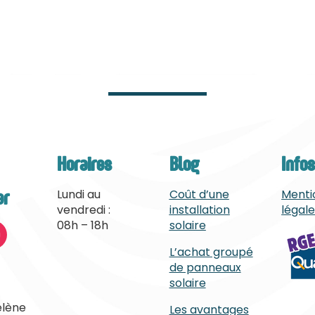
Horaires
Blog
Info
er
Lundi au
Coût d’une
Menti
vendredi :
installation
légal
08h – 18h
solaire
L’achat groupé
de panneaux
solaire
élène
Les avantages