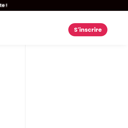
te !
S'inscrire